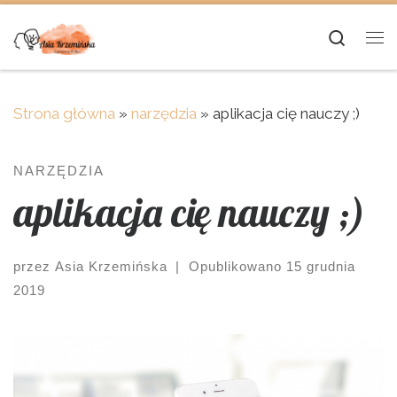
Skip to content
Searc
Me
Strona główna
»
narzędzia
»
aplikacja cię nauczy ;)
NARZĘDZIA
aplikacja cię nauczy ;)
przez
Asia Krzemińska
|
Opublikowano
15 grudnia
2019