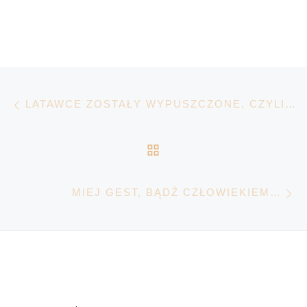
Nawigacja wpisu
Poprzedni wpis
LATAWCE ZOSTAŁY WYPUSZCZONE, CZYLI STRONA BIERNA NA WESOŁO ;)
POWRÓT DO LISTY 
N
MIEJ GEST, BĄDŹ CZŁOWIEKIEM…