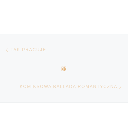
Nawigacja wpisu
Poprzedni wpis
TAK PRACUJĘ
POWRÓT DO LISTY 
N
KOMIKSOWA BALLADA ROMANTYCZNA