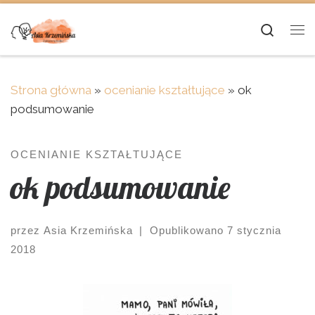
Skip to content
Searc
Me
Strona główna
»
ocenianie kształtujące
»
ok
podsumowanie
OCENIANIE KSZTAŁTUJĄCE
ok podsumowanie
przez
Asia Krzemińska
|
Opublikowano
7 stycznia
2018