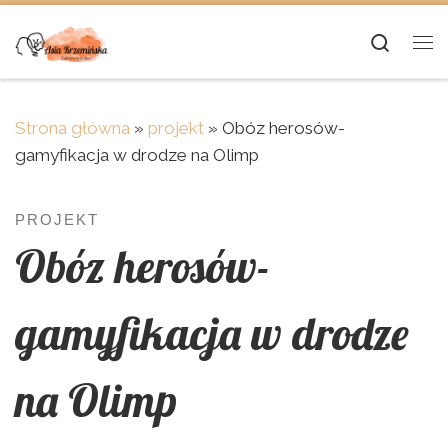
Skip to content
Searc
Me
Strona główna
»
projekt
»
Obóz herosów-
gamyfikacja w drodze na Olimp
PROJEKT
Obóz herosów-
gamyfikacja w drodze
na Olimp