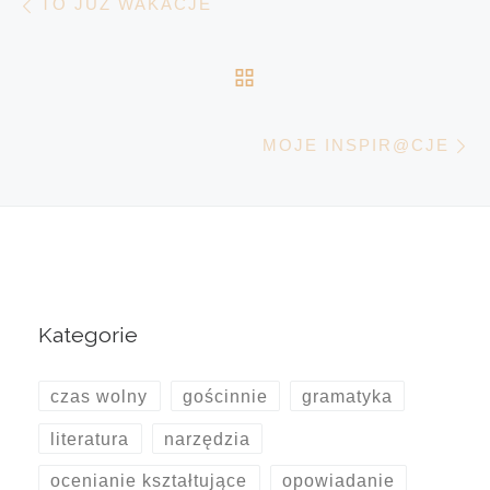
TO JUŻ WAKACJE
POWRÓT DO LISTY 
N
MOJE INSPIR@CJE
Kategorie
czas wolny
gościnnie
gramatyka
literatura
narzędzia
ocenianie kształtujące
opowiadanie