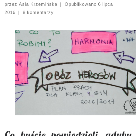
przez
Asia Krzemińska
|
Opublikowano
6 lipca
2016
|
8 komentarzy
Co byście powiedzieli, gdyby