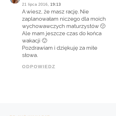
21 lipca 2016,
19:13
A wiesz, że masz rację. Nie
zaplanowałam niczego dla moich
wychowawczych maturzystów 🙁
Ale mam jeszcze czas do końca
wakacji 🙂
Pozdrawiam i dziękuję za miłe
słowa.
ODPOWIEDZ
Nawigacja wpisu
Poprzedni wpis