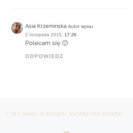
Asia Krzeminska
Autor wpisu
2 listopada 2015,
17:26
Polecam się 🙂
ODPOWIEDZ
Nawigacja wpisu
Poprzedni wpis
‘MY NAME IS BONDA. KATARZYNA BONDA’.
POWRÓT DO LISTY 