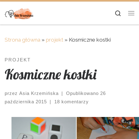
Skip to content
Searc
Me
Strona główna
»
projekt
»
Kosmiczne kostki
PROJEKT
Kosmiczne kostki
przez
Asia Krzemińska
|
Opublikowano
26
października 2015
|
18 komentarzy