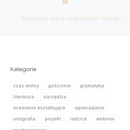
N
ŚCIGAJMY SIĘ W ŚLIMACZYM TEMPIE
Kategorie
czas wolny
gościnnie
gramatyka
literatura
narzędzia
ocenianie kształtujące
opowiadanie
ortografia
projekt
rodzice
webinar
wychowawczo