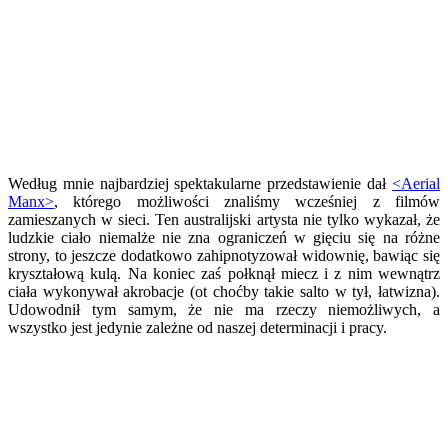
Według mnie najbardziej spektakularne przedstawienie dał
<Aerial
Manx>
, którego możliwości znaliśmy wcześniej z filmów
zamieszanych w sieci. Ten australijski artysta nie tylko wykazał, że
ludzkie ciało niemalże nie zna ograniczeń w gięciu się na różne
strony, to jeszcze dodatkowo zahipnotyzował widownię, bawiąc się
kryształową kulą. Na koniec zaś połknął miecz i z nim wewnątrz
ciała wykonywał akrobacje (ot choćby takie salto w tył, łatwizna).
Udowodnił tym samym, że nie ma rzeczy niemożliwych, a
wszystko jest jedynie zależne od naszej determinacji i pracy.