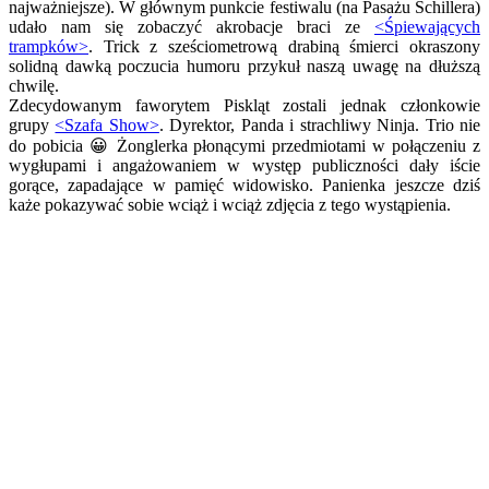
najważniejsze). W głównym punkcie festiwalu (na Pasażu Schillera)
udało nam się zobaczyć akrobacje braci ze
<Śpiewających
trampków>
. Trick z sześciometrową drabiną śmierci okraszony
solidną dawką poczucia humoru przykuł naszą uwagę na dłuższą
chwilę.
Zdecydowanym faworytem Piskląt zostali jednak członkowie
grupy
<Szafa Show>
. Dyrektor, Panda i strachliwy Ninja. Trio nie
do pobicia 😀 Żonglerka płonącymi przedmiotami w połączeniu z
wygłupami i angażowaniem w występ publiczności dały iście
gorące, zapadające w pamięć widowisko. Panienka jeszcze dziś
każe pokazywać sobie wciąż i wciąż zdjęcia z tego wystąpienia.