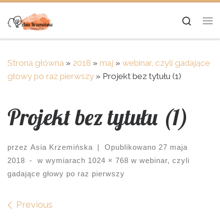
Skip to content
Searc
Me
Strona główna
»
2018
»
maj
»
webinar, czyli gadające
głowy po raz pierwszy
»
Projekt bez tytułu (1)
Projekt bez tytułu (1)
przez
Asia Krzemińska
|
Opublikowano
27 maja
2018
-
w wymiarach
1024 × 768
w
webinar, czyli
gadające głowy po raz pierwszy
Images navigation
Previous