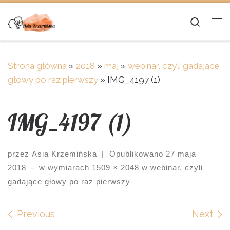
Skip to content
Searc
Me
Strona główna
»
2018
»
maj
»
webinar, czyli gadające
głowy po raz pierwszy
»
IMG_4197 (1)
IMG_4197 (1)
przez
Asia Krzemińska
|
Opublikowano
27 maja
2018
-
w wymiarach
1509 × 2048
w
webinar, czyli
gadające głowy po raz pierwszy
Images navigation
Previous
Next