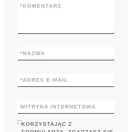
*
KOMENTARZ
*
NAZWA
*
ADRES E-MAIL
WITRYNA INTERNETOWA
KORZYSTAJĄC Z