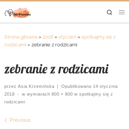
Skip to content
Searc
Me
Strona główna
»
2018
»
styczeń
»
spotkajmy się z
rodzicami
»
zebranie z rodzicami
zebranie z rodzicami
przez
Asia Krzemińska
|
Opublikowano
14 stycznia
2018
-
w wymiarach
800 × 800
w
spotkajmy się z
rodzicami
Images navigation
Previous