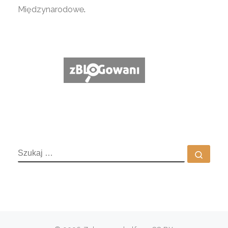
Międzynarodowe
.
SZUKAJ
Szuka