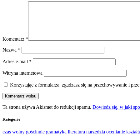
Komentarz
*
Nazwa
*
Adres e-mail
*
Witryna internetowa
Korzystając z formularza, zgadzasz się na przechowywanie i prz
Ta strona używa Akismet do redukcji spamu.
Dowiedz się, w jaki sp
Kategorie
czas wolny
gościnnie
gramatyka
literatura
narzędzia
ocenianie kształt