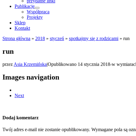
przydatne linki
Publikacje
Współpraca
Projekty
Sklep
Kontakt
Strona główna
»
2018
»
styczeń
»
spotkajmy się z rodzicami
»
run
run
przez
Asia Krzemińska
|
Opublikowano
14 stycznia 2018
-
w wymiarac
Images navigation
Next
Dodaj komentarz
Twój adres e-mail nie zostanie opublikowany.
Wymagane pola są oz