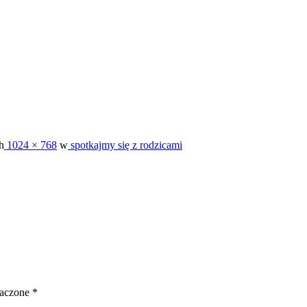
h
1024 × 768
w
spotkajmy się z rodzicami
naczone
*