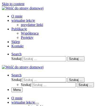
Skip to content
O mnie
wirtualne lekcje
przydatne linki
Publikacje
Współpraca
Projekty
Sklep
Kontakt
Search
Szukaj
Szukaj …
Search
Szukaj
Szukaj …
Szukaj
Szukaj …
Menu
O mnie
wirtualne lekcje