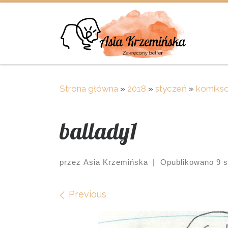
Skip to content
Strona główna
»
2018
»
styczeń
»
komikso
ballady1
przez
Asia Krzemińska
|
Opublikowano
9 
Images navigation
Previous