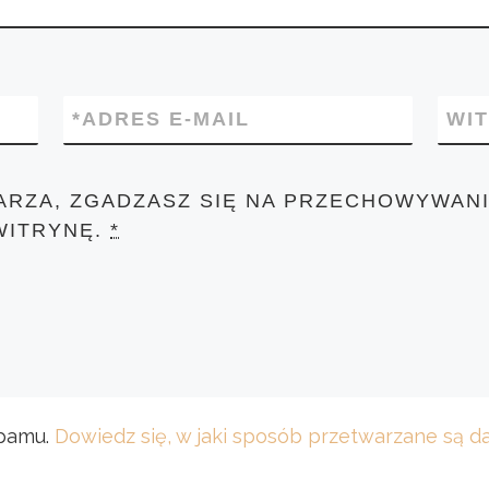
*
ADRES E-MAIL
WI
ARZA, ZGADZASZ SIĘ NA PRZECHOWYWANI
WITRYNĘ.
*
spamu.
Dowiedz się, w jaki sposób przetwarzane są 