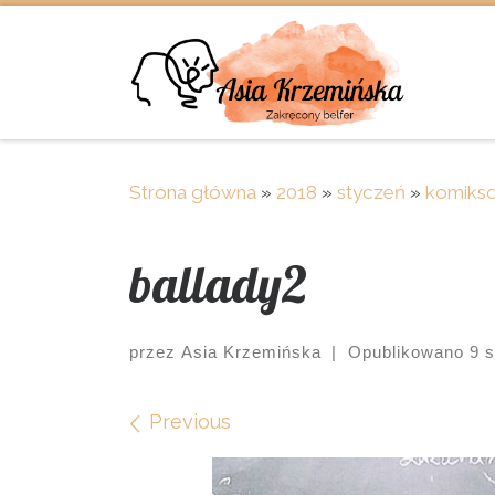
Skip to content
Strona główna
»
2018
»
styczeń
»
komikso
ballady2
przez
Asia Krzemińska
|
Opublikowano
9 
Images navigation
Previous