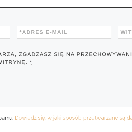
*
ADRES E-MAIL
WI
ARZA, ZGADZASZ SIĘ NA PRZECHOWYWANI
WITRYNĘ.
*
spamu.
Dowiedz się, w jaki sposób przetwarzane są 