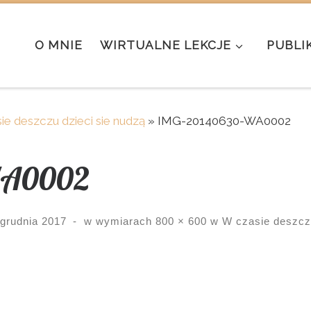
O MNIE
WIRTUALNE LEKCJE
PUBLI
ie deszczu dzieci sie nudzą
»
IMG-20140630-WA0002
WA0002
 grudnia 2017
-
w wymiarach
800 × 600
w
W czasie deszczu