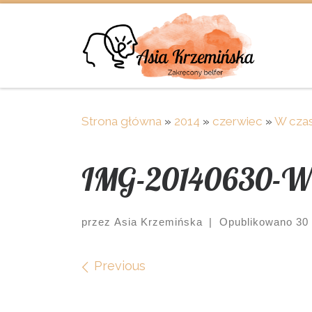
Skip to content
Strona główna
»
2014
»
czerwiec
»
W czas
IMG-20140630-
przez
Asia Krzemińska
|
Opublikowano
30
Images navigation
Previous