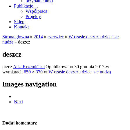
przydatne linki
Publikacje
Współpraca
Projekty
Sklep
Kontakt
Strona główna
»
2014
»
czerwiec
»
W czasie deszczu dzieci sie
nudzą
»
deszcz
deszcz
przez
Asia Krzemińska
|
Opublikowano
30 grudnia 2017
-
w
wymiarach
650 × 370
w
W czasie deszczu dzieci sie nudzą
Images navigation
Next
Dodaj komentarz