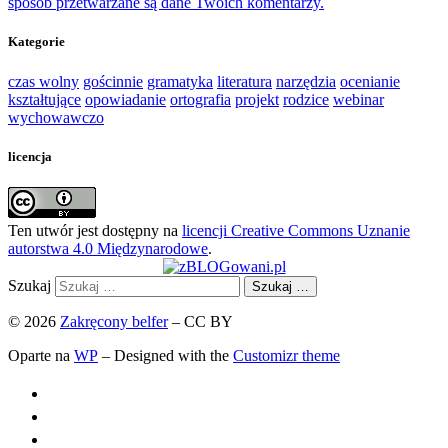
sposób przetwarzane są dane Twoich komentarzy.
Kategorie
czas wolny
gościnnie
gramatyka
literatura
narzędzia
ocenianie
kształtujące
opowiadanie
ortografia
projekt
rodzice
webinar
wychowawczo
licencja
Ten utwór jest dostępny na
licencji Creative Commons Uznanie
autorstwa 4.0 Międzynarodowe
.
Szukaj
Szukaj …
© 2026
Zakręcony belfer
– CC BY
Oparte na
WP
– Designed with the
Customizr theme