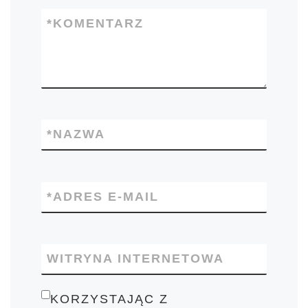
*
KOMENTARZ
*
NAZWA
*
ADRES E-MAIL
WITRYNA INTERNETOWA
KORZYSTAJĄC Z