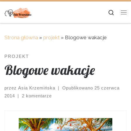
Skip to content
Searc
Me
Strona główna
»
projekt
»
Blogowe wakacje
PROJEKT
Blogowe wakacje
przez
Asia Krzemińska
|
Opublikowano
25 czerwca
2014
|
2 komentarze