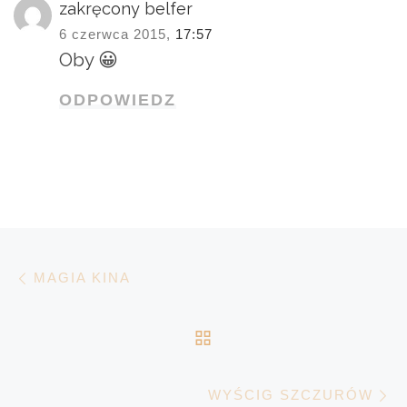
zakręcony belfer
6 czerwca 2015,
17:57
Oby 😀
ODPOWIEDZ
Nawigacja wpisu
Poprzedni wpis
MAGIA KINA
POWRÓT DO LISTY 
N
WYŚCIG SZCZURÓW