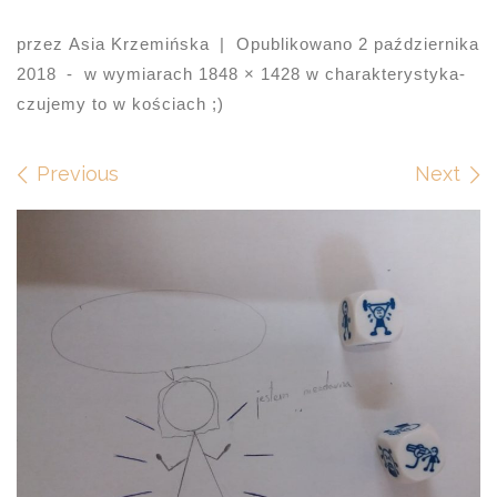
przez
Asia Krzemińska
|
Opublikowano
2 października
2018
-
w wymiarach
1848 × 1428
w
charakterystyka-
czujemy to w kościach ;)
Images navigation
Previous
Next