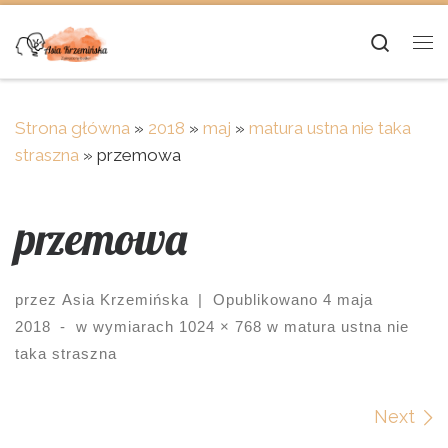
Skip to content
Searc
Me
Strona główna
»
2018
»
maj
»
matura ustna nie taka
straszna
»
przemowa
przemowa
przez
Asia Krzemińska
|
Opublikowano
4 maja
2018
-
w wymiarach
1024 × 768
w
matura ustna nie
taka straszna
Images navigation
Next