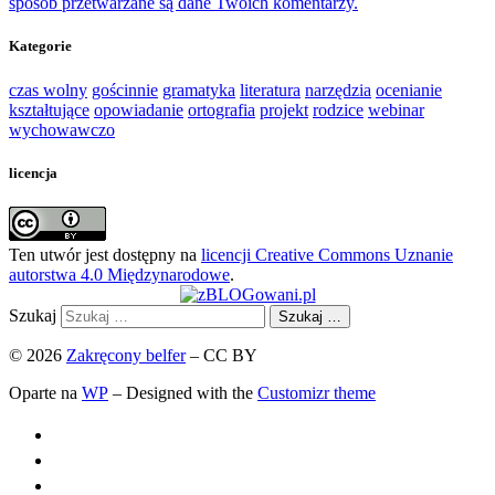
sposób przetwarzane są dane Twoich komentarzy.
Kategorie
czas wolny
gościnnie
gramatyka
literatura
narzędzia
ocenianie
kształtujące
opowiadanie
ortografia
projekt
rodzice
webinar
wychowawczo
licencja
Ten utwór jest dostępny na
licencji Creative Commons Uznanie
autorstwa 4.0 Międzynarodowe
.
Szukaj
Szukaj …
© 2026
Zakręcony belfer
– CC BY
Oparte na
WP
– Designed with the
Customizr theme