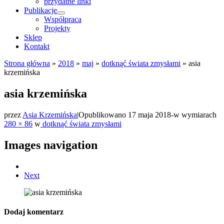
przydatne linki
Publikacje
Współpraca
Projekty
Sklep
Kontakt
Strona główna
»
2018
»
maj
»
dotknąć świata zmysłami
»
asia
krzemińska
asia krzemińska
przez
Asia Krzemińska
|
Opublikowano
17 maja 2018
-
w wymiarach
280 × 86
w
dotknąć świata zmysłami
Images navigation
Next
Dodaj komentarz