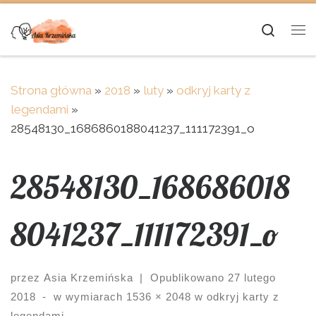
Skip to content
Searc
Me
Strona główna
»
2018
»
luty
»
odkryj karty z
legendami
»
28548130_1686860188041237_111172391_o
28548130_168686018
8041237_111172391_o
przez
Asia Krzemińska
|
Opublikowano
27 lutego
2018
-
w wymiarach
1536 × 2048
w
odkryj karty z
legendami