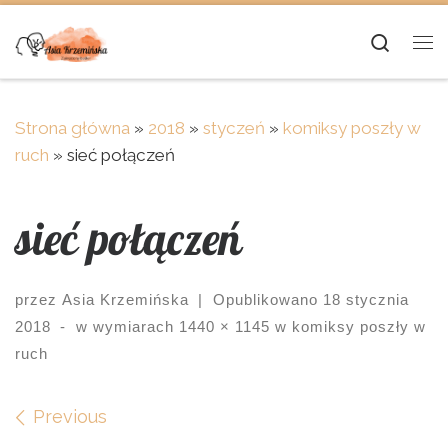
Skip to content
Searc
Me
Strona główna
»
2018
»
styczeń
»
komiksy poszły w
ruch
»
sieć połączeń
sieć połączeń
przez
Asia Krzemińska
|
Opublikowano
18 stycznia
2018
-
w wymiarach
1440 × 1145
w
komiksy poszły w
ruch
Images navigation
Previous