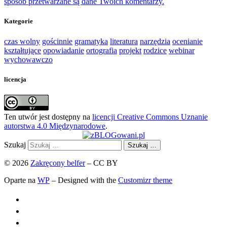
sposób przetwarzane są dane Twoich komentarzy.
Kategorie
czas wolny
gościnnie
gramatyka
literatura
narzędzia
ocenianie
kształtujące
opowiadanie
ortografia
projekt
rodzice
webinar
wychowawczo
licencja
Ten utwór jest dostępny na
licencji Creative Commons Uznanie
autorstwa 4.0 Międzynarodowe
.
Szukaj
Szukaj …
© 2026
Zakręcony belfer
– CC BY
Oparte na
WP
– Designed with the
Customizr theme