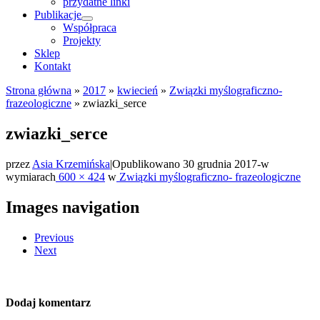
przydatne linki
Publikacje
Współpraca
Projekty
Sklep
Kontakt
Strona główna
»
2017
»
kwiecień
»
Związki myślograficzno-
frazeologiczne
»
zwiazki_serce
zwiazki_serce
przez
Asia Krzemińska
|
Opublikowano
30 grudnia 2017
-
w
wymiarach
600 × 424
w
Związki myślograficzno- frazeologiczne
Images navigation
Previous
Next
Dodaj komentarz