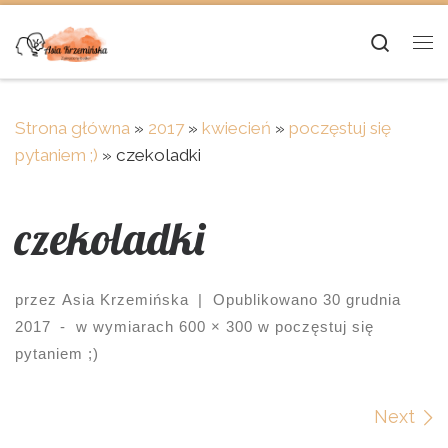
Skip to content
Searc
Me
Strona główna
»
2017
»
kwiecień
»
poczęstuj się
pytaniem ;)
»
czekoladki
czekoladki
przez
Asia Krzemińska
|
Opublikowano
30 grudnia
2017
-
w wymiarach
600 × 300
w
poczęstuj się
pytaniem ;)
Images navigation
Next