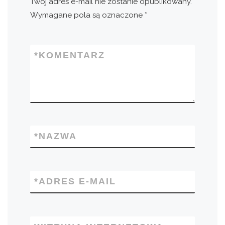
Twój adres e-mail nie zostanie opublikowany.
Wymagane pola są oznaczone
*
*
KOMENTARZ
*
NAZWA
*
ADRES E-MAIL