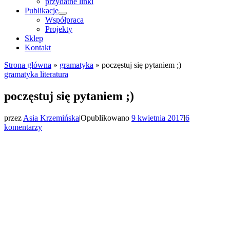
przydatne linki
Publikacje
Współpraca
Projekty
Sklep
Kontakt
Strona główna
»
gramatyka
»
poczęstuj się pytaniem ;)
gramatyka
literatura
poczęstuj się pytaniem ;)
przez
Asia Krzemińska
|
Opublikowano
9 kwietnia 2017
|
6
komentarzy