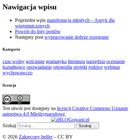
Nawigacja wpisu
Poprzedni wpis
manifestacja młodych – Asnyk dla
wtajemniczonych
Powrót do listy postów
Następny post
wypracowanie dobrze rozegrane
Kategorie
czas wolny
gościnnie
gramatyka
literatura
narzędzia
ocenianie
kształtujące
opowiadanie
ortografia
projekt
rodzice
webinar
wychowawczo
licencja
Ten utwór jest dostępny na
licencji Creative Commons Uznanie
autorstwa 4.0 Międzynarodowe
.
Szukaj
Szukaj …
© 2026
Zakręcony belfer
– CC BY