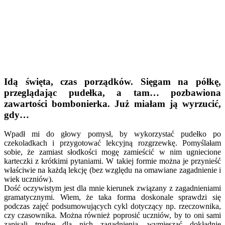
Idą święta, czas porządków. Sięgam na półkę,
przeglądając pudełka, a tam… pozbawiona
zawartości bombonierka. Już miałam ją wyrzucić,
gdy…
Wpadł mi do głowy pomysł, by wykorzystać pudełko po
czekoladkach i przygotować lekcyjną rozgrzewkę. Pomyślałam
sobie, że zamiast słodkości mogę zamieścić w nim ugniecione
karteczki z krótkimi pytaniami. W takiej formie można je przynieść
właściwie na każdą lekcję (bez względu na omawiane zagadnienie i
wiek uczniów).
Dość oczywistym jest dla mnie kierunek związany z zagadnieniami
gramatycznymi. Wiem, że taka forma doskonale sprawdzi się
podczas zajęć podsumowujących cykl dotyczący np. rzeczownika,
czy czasownika. Można również poprosić uczniów, by to oni sami
zapisali trudne dla nich zagadnienia, wymieszać dokładnie