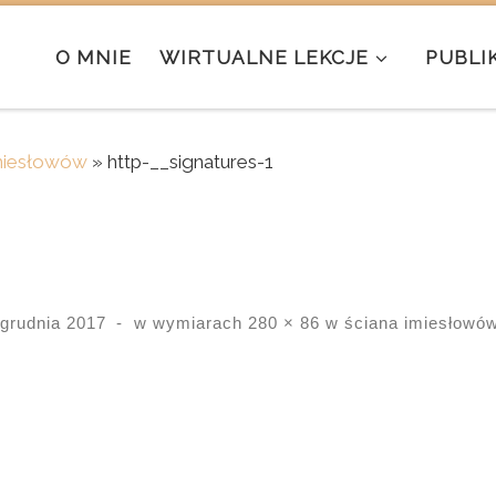
O MNIE
WIRTUALNE LEKCJE
PUBLI
imiesłowów
»
http-__signatures-1
 grudnia 2017
-
w wymiarach
280 × 86
w
ściana imiesłowó