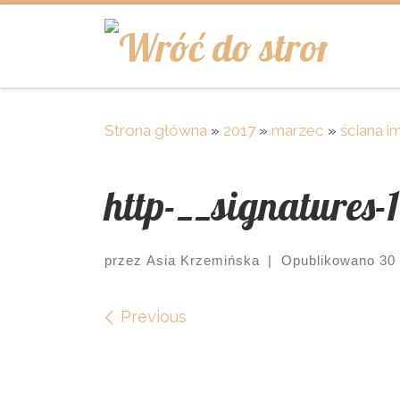
Skip to content
Strona główna
»
2017
»
marzec
»
ściana 
http-__signatures-1
przez
Asia Krzemińska
|
Opublikowano
30
Images navigation
Previous