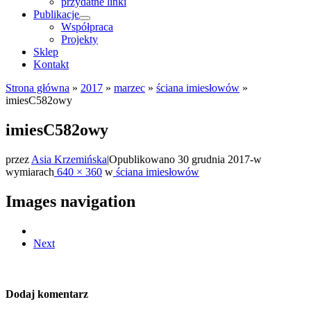
przydatne linki
Publikacje
Współpraca
Projekty
Sklep
Kontakt
Strona główna
»
2017
»
marzec
»
ściana imiesłowów
»
imiesC582owy
imiesC582owy
przez
Asia Krzemińska
|
Opublikowano
30 grudnia 2017
-
w
wymiarach
640 × 360
w
ściana imiesłowów
Images navigation
Next
Dodaj komentarz