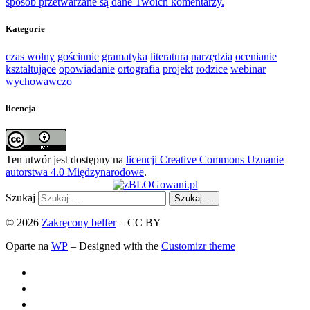
sposób przetwarzane są dane Twoich komentarzy.
Kategorie
czas wolny
gościnnie
gramatyka
literatura
narzędzia
ocenianie
kształtujące
opowiadanie
ortografia
projekt
rodzice
webinar
wychowawczo
licencja
Ten utwór jest dostępny na
licencji Creative Commons Uznanie
autorstwa 4.0 Międzynarodowe
.
Szukaj
Szukaj …
© 2026
Zakręcony belfer
– CC BY
Oparte na
WP
– Designed with the
Customizr theme