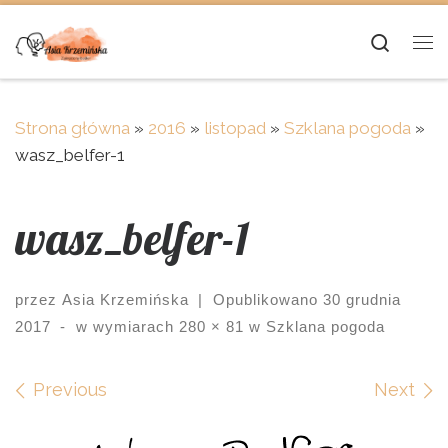
Skip to content
Searc
Me
Strona główna
»
2016
»
listopad
»
Szklana pogoda
»
wasz_belfer-1
wasz_belfer-1
przez
Asia Krzemińska
|
Opublikowano
30 grudnia
2017
-
w wymiarach
280 × 81
w
Szklana pogoda
Images navigation
Previous
Next