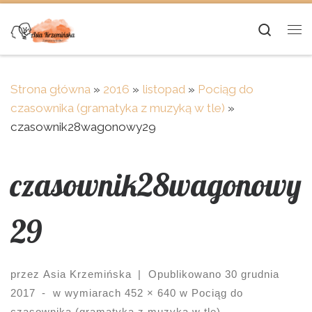
Skip to content
Searc
Me
Strona główna
»
2016
»
listopad
»
Pociąg do
czasownika (gramatyka z muzyką w tle)
»
czasownik28wagonowy29
czasownik28wagonowy
29
przez
Asia Krzemińska
|
Opublikowano
30 grudnia
2017
-
w wymiarach
452 × 640
w
Pociąg do
czasownika (gramatyka z muzyką w tle)