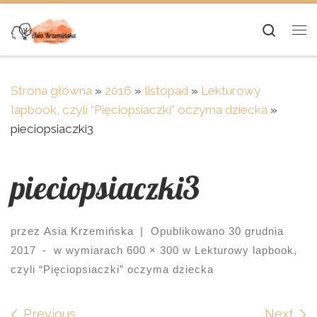
Skip to content
Searc
Me
Strona główna
»
2016
»
listopad
»
Lekturowy
lapbook, czyli “Pięciopsiaczki” oczyma dziecka
»
pieciopsiaczki3
pieciopsiaczki3
przez
Asia Krzemińska
|
Opublikowano
30 grudnia
2017
-
w wymiarach
600 × 300
w
Lekturowy lapbook,
czyli “Pięciopsiaczki” oczyma dziecka
Previous
Next