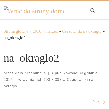
Skip to content
Search
Me
Strona główna
»
2016
»
marzec
»
Czasowniki na okrągło
»
na_okraglo2
na_okraglo2
przez
Asia Krzemińska
|
Opublikowano
30 grudnia
2017
-
w wymiarach
600 × 399
w
Czasowniki na
okrągło
Images navigation
Next