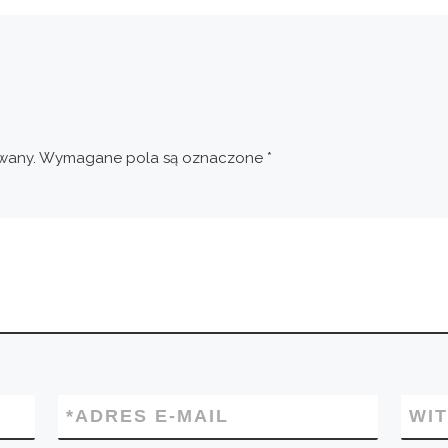
wany.
Wymagane pola są oznaczone
*
*
ADRES E-MAIL
WI