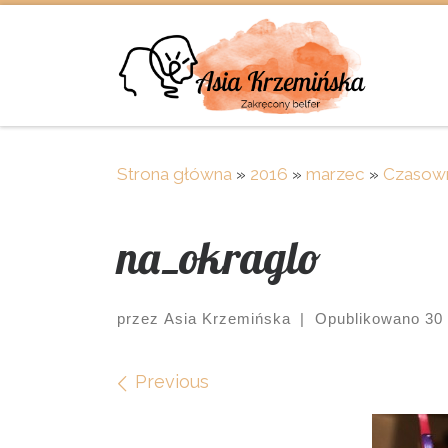
Skip to content
Strona główna
»
2016
»
marzec
»
Czasown
na_okraglo
przez
Asia Krzemińska
|
Opublikowano
30
Images navigation
Previous