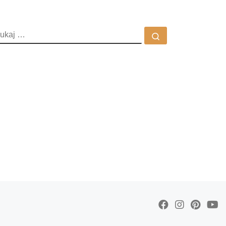
ZUKAJ
Szukaj …