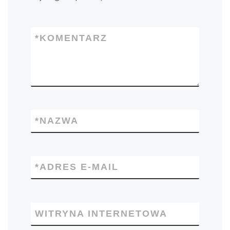
*
KOMENTARZ
*
NAZWA
*
ADRES E-MAIL
WITRYNA INTERNETOWA