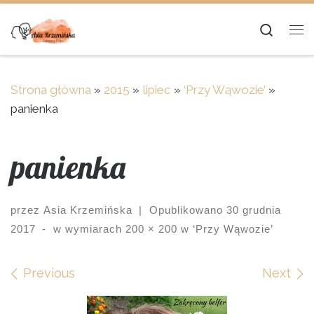
Skip to content
Searc
Me
Strona główna
»
2015
»
lipiec
»
‘Przy Wąwozie’
»
panienka
panienka
przez
Asia Krzemińska
|
Opublikowano
30 grudnia
2017
-
w wymiarach
200 × 200
w
‘Przy Wąwozie’
Images navigation
Previous
Next