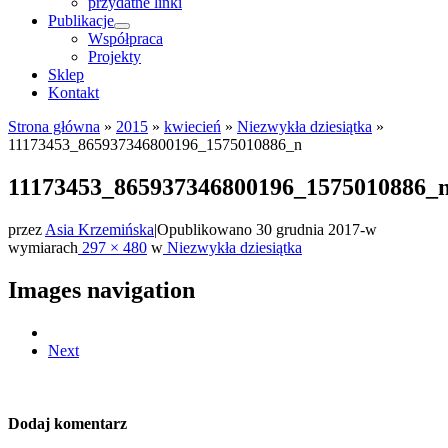
przydatne linki
Publikacje
Współpraca
Projekty
Sklep
Kontakt
Strona główna
»
2015
»
kwiecień
»
Niezwykła dziesiątka
»
11173453_865937346800196_1575010886_n
11173453_865937346800196_1575010886_
przez
Asia Krzemińska
|
Opublikowano
30 grudnia 2017
-
w
wymiarach
297 × 480
w
Niezwykła dziesiątka
Images navigation
Next
Dodaj komentarz