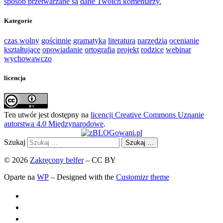
sposób przetwarzane są dane Twoich komentarzy.
Kategorie
czas wolny
gościnnie
gramatyka
literatura
narzędzia
ocenianie
kształtujące
opowiadanie
ortografia
projekt
rodzice
webinar
wychowawczo
licencja
Ten utwór jest dostępny na
licencji Creative Commons Uznanie
autorstwa 4.0 Międzynarodowe
.
Szukaj
Szukaj …
© 2026
Zakręcony belfer
– CC BY
Oparte na
WP
– Designed with the
Customizr theme