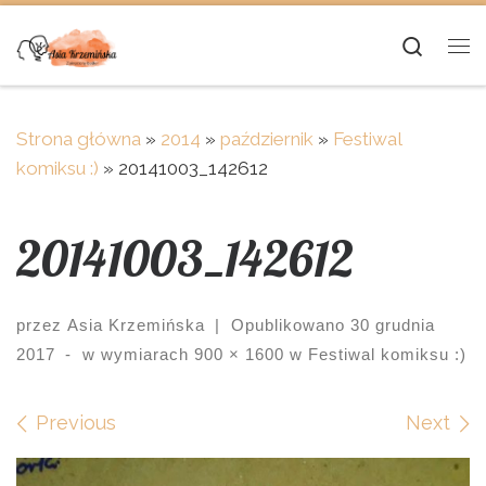
Skip to content
Searc
Me
Strona główna
»
2014
»
październik
»
Festiwal
komiksu :)
»
20141003_142612
20141003_142612
przez
Asia Krzemińska
|
Opublikowano
30 grudnia
2017
-
w wymiarach
900 × 1600
w
Festiwal komiksu :)
Images navigation
Previous
Next