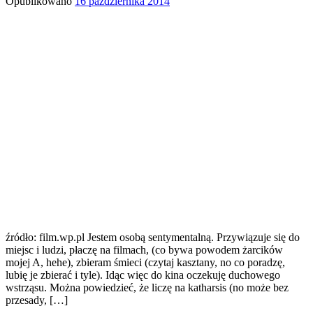
Opublikowano
16 października 2014
źródło: film.wp.pl Jestem osobą sentymentalną. Przywiązuje się do
miejsc i ludzi, płaczę na filmach, (co bywa powodem żarcików
mojej A, hehe), zbieram śmieci (czytaj kasztany, no co poradzę,
lubię je zbierać i tyle). Idąc więc do kina oczekuję duchowego
wstrząsu. Można powiedzieć, że liczę na katharsis (no może bez
przesady, […]