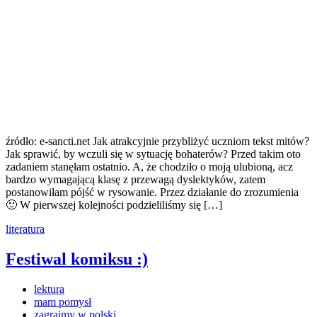
źródło: e-sancti.net Jak atrakcyjnie przybliżyć uczniom tekst mitów?
Jak sprawić, by wczuli się w sytuację bohaterów? Przed takim oto
zadaniem stanęłam ostatnio. A, że chodziło o moją ulubioną, acz
bardzo wymagającą klasę z przewagą dyslektyków, zatem
postanowiłam pójść w rysowanie. Przez działanie do zrozumienia
🙂 W pierwszej kolejności podzieliliśmy się […]
literatura
Festiwal komiksu :)
lektura
mam pomysł
zagrajmy w polski