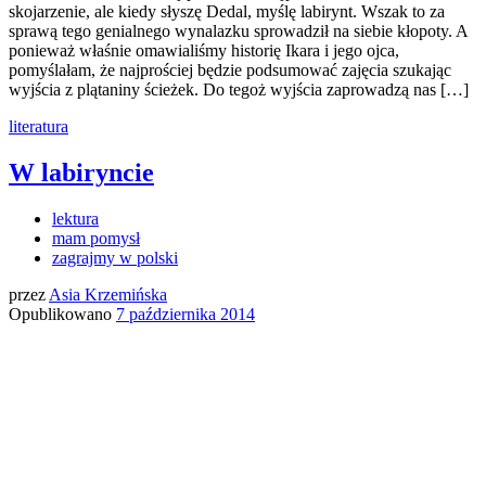
skojarzenie, ale kiedy słyszę Dedal, myślę labirynt. Wszak to za
sprawą tego genialnego wynalazku sprowadził na siebie kłopoty. A
ponieważ właśnie omawialiśmy historię Ikara i jego ojca,
pomyślałam, że najprościej będzie podsumować zajęcia szukając
wyjścia z plątaniny ścieżek. Do tegoż wyjścia zaprowadzą nas […]
literatura
W labiryncie
lektura
mam pomysł
zagrajmy w polski
przez
Asia Krzemińska
Opublikowano
7 października 2014