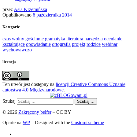
przez
Asia Krzemińska
Opublikowano
6 października 2014
Kategorie
czas wolny
gościnnie
gramatyka
literatura
narzędzia
ocenianie
kształtujące
opowiadanie
ortografia
projekt
rodzice
webinar
wychowawczo
licencja
Ten utwór jest dostępny na
licencji Creative Commons Uznanie
autorstwa 4.0 Międzynarodowe
.
Szukaj
Szukaj …
© 2026
Zakręcony belfer
– CC BY
Oparte na
WP
– Designed with the
Customizr theme