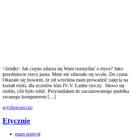
<źródło> Jak często zdarza się Wam rozmyślać o etyce? Jako
przedmiocie rzecz jasna. Mnie nie zdarzało się wcale. Do czasu.
Okazało się bowiem, że od września mam prowadzić zajęcia na
kształt etyki, dla uczniów klas IV-V. Ładne rzeczy. Słowo się
rzekło, cóż było robić. Przysiadałam do zaczarowanego pudełka
zwanego komputerem […]
wychowawczo
Etycznie
mam pomysł