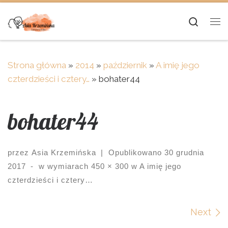
Skip to content
Searc
Me
Strona główna
»
2014
»
październik
»
A imię jego
czterdzieści i cztery…
»
bohater44
bohater44
przez
Asia Krzemińska
|
Opublikowano
30 grudnia
2017
-
w wymiarach
450 × 300
w
A imię jego
czterdzieści i cztery…
Images navigation
Next