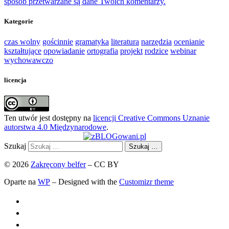
sposób przetwarzane są dane Twoich komentarzy.
Kategorie
czas wolny
gościnnie
gramatyka
literatura
narzędzia
ocenianie
kształtujące
opowiadanie
ortografia
projekt
rodzice
webinar
wychowawczo
licencja
Ten utwór jest dostępny na
licencji Creative Commons Uznanie
autorstwa 4.0 Międzynarodowe
.
Szukaj
Szukaj …
© 2026
Zakręcony belfer
– CC BY
Oparte na
WP
– Designed with the
Customizr theme