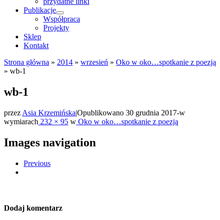
przydatne linki
Publikacje
Współpraca
Projekty
Sklep
Kontakt
Strona główna
»
2014
»
wrzesień
»
Oko w oko…spotkanie z poezją
»
wb-1
wb-1
przez
Asia Krzemińska
|
Opublikowano
30 grudnia 2017
-
w
wymiarach
232 × 95
w
Oko w oko…spotkanie z poezją
Images navigation
Previous
Dodaj komentarz