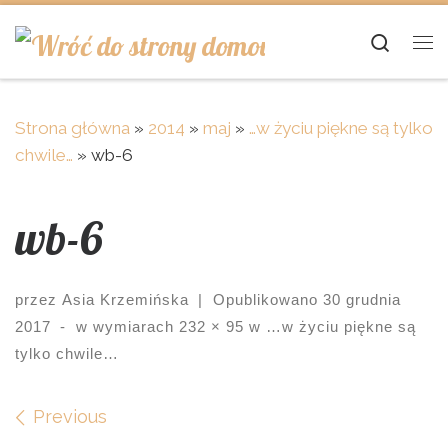
Skip to content
Searc
Me
Strona główna
»
2014
»
maj
»
…w życiu piękne są tylko
chwile…
»
wb-6
wb-6
przez
Asia Krzemińska
|
Opublikowano
30 grudnia
2017
-
w wymiarach
232 × 95
w
…w życiu piękne są
tylko chwile…
Images navigation
Previous