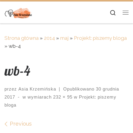
Skip to content
Searc
Me
Strona główna
»
2014
»
maj
»
Projekt: piszemy bloga
»
wb-4
wb-4
przez
Asia Krzemińska
|
Opublikowano
30 grudnia
2017
-
w wymiarach
232 × 95
w
Projekt: piszemy
bloga
Images navigation
Previous