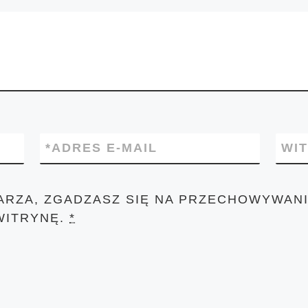
*
ADRES E-MAIL
WI
ARZA, ZGADZASZ SIĘ NA PRZECHOWYWANI
WITRYNĘ.
*