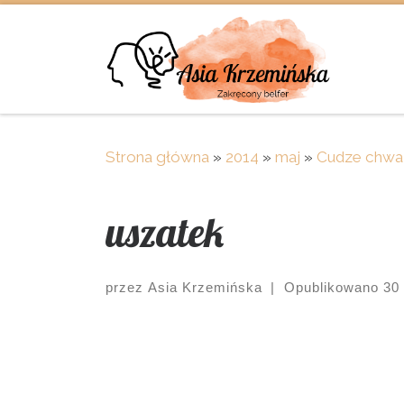
Skip to content
Strona główna
»
2014
»
maj
»
Cudze chwal
uszatek
przez
Asia Krzemińska
|
Opublikowano
30
Images navigation