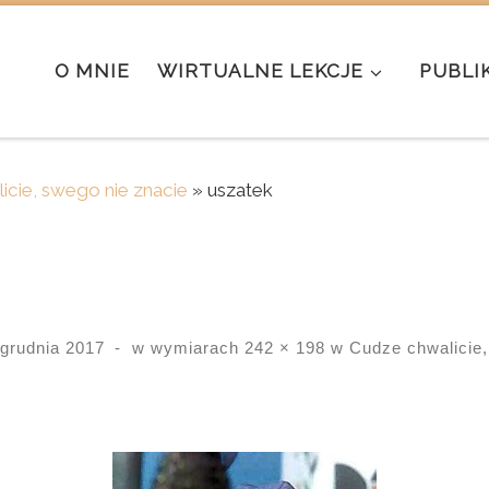
O MNIE
WIRTUALNE LEKCJE
PUBLI
icie, swego nie znacie
»
uszatek
 grudnia 2017
-
w wymiarach
242 × 198
w
Cudze chwalicie,