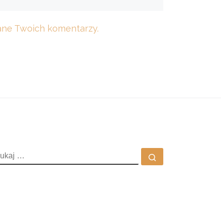
dane Twoich komentarzy.
ZUKAJ
Szukaj …