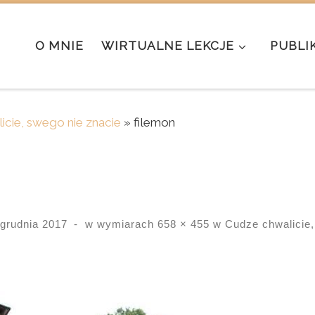
O MNIE
WIRTUALNE LEKCJE
PUBLI
icie, swego nie znacie
»
filemon
 grudnia 2017
-
w wymiarach
658 × 455
w
Cudze chwalicie,