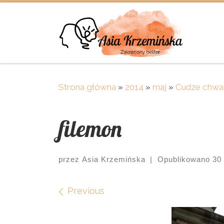
Skip to content
Strona główna
»
2014
»
maj
»
Cudze chwal
filemon
przez
Asia Krzemińska
|
Opublikowano
30
Images navigation
Previous