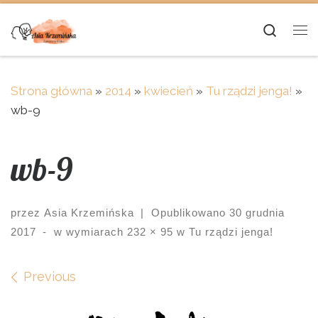
Skip to content
Searc
Me
Strona główna
»
2014
»
kwiecień
»
Tu rządzi jenga!
»
wb-9
wb-9
przez
Asia Krzemińska
|
Opublikowano
30 grudnia
2017
-
w wymiarach
232 × 95
w
Tu rządzi jenga!
Images navigation
Previous