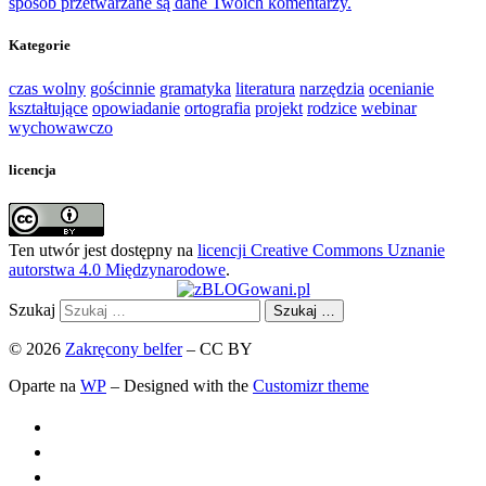
sposób przetwarzane są dane Twoich komentarzy.
Kategorie
czas wolny
gościnnie
gramatyka
literatura
narzędzia
ocenianie
kształtujące
opowiadanie
ortografia
projekt
rodzice
webinar
wychowawczo
licencja
Ten utwór jest dostępny na
licencji Creative Commons Uznanie
autorstwa 4.0 Międzynarodowe
.
Szukaj
Szukaj …
© 2026
Zakręcony belfer
– CC BY
Oparte na
WP
– Designed with the
Customizr theme