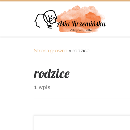
Skip to content
Strona główna
»
rodzice
rodzice
1 wpis
A gdyby tak… A gdyby tak