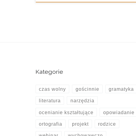
Kategorie
czas wolny
gościnnie
gramatyka
literatura
narzędzia
ocenianie kształtujące
opowiadanie
ortografia
projekt
rodzice
webinar
wychowawczo