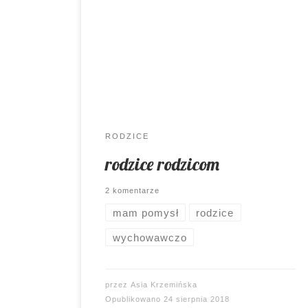
zaproponować rodzicom działania, w
których mogliby wesprzeć radą,
pomysłem, dobry słowem innych
rodziców? I wszystko to dla szeroko
pojętego budowania dobrych relacji w
społeczności szkolnej. Uda się, czy nie?
RODZICE
rodzice rodzicom
2 komentarze
mam pomysł
rodzice
wychowawczo
przez
Asia Krzemińska
Opublikowano
24 sierpnia 2018