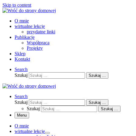
Skip to content
O mnie
wirtualne lekcje
przydatne linki
Publikacje
Współpraca
Projekty
Sklep
Kontakt
Search
Szukaj
Szukaj …
Search
Szukaj
Szukaj …
Szukaj
Szukaj …
Menu
O mnie
wirtualne lekcje