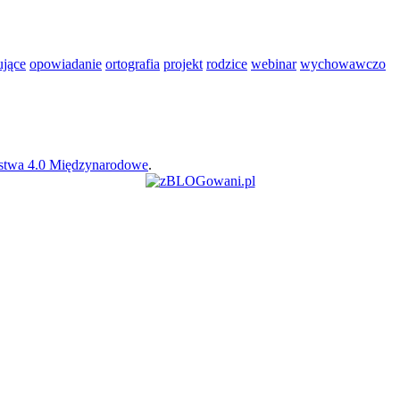
ujące
opowiadanie
ortografia
projekt
rodzice
webinar
wychowawczo
rstwa 4.0 Międzynarodowe
.