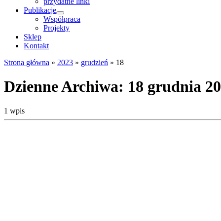
przydatne linki
Publikacje
Współpraca
Projekty
Sklep
Kontakt
Strona główna
»
2023
»
grudzień
»
18
Dzienne Archiwa:
18 grudnia 2
1 wpis