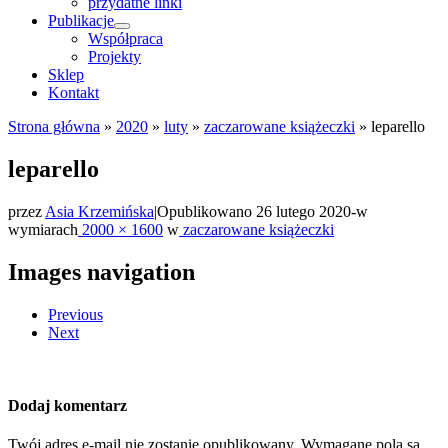
przydatne linki
Publikacje
Współpraca
Projekty
Sklep
Kontakt
Strona główna
»
2020
»
luty
»
zaczarowane książeczki
»
leparello
leparello
przez
Asia Krzemińska
|
Opublikowano
26 lutego 2020
-
w
wymiarach
2000 × 1600
w
zaczarowane książeczki
Images navigation
Previous
Next
Dodaj komentarz
Twój adres e-mail nie zostanie opublikowany.
Wymagane pola są