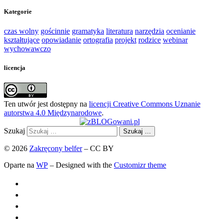
Kategorie
czas wolny
gościnnie
gramatyka
literatura
narzędzia
ocenianie
kształtujące
opowiadanie
ortografia
projekt
rodzice
webinar
wychowawczo
licencja
Ten utwór jest dostępny na
licencji Creative Commons Uznanie
autorstwa 4.0 Międzynarodowe
.
Szukaj
Szukaj …
© 2026
Zakręcony belfer
– CC BY
Oparte na
WP
– Designed with the
Customizr theme