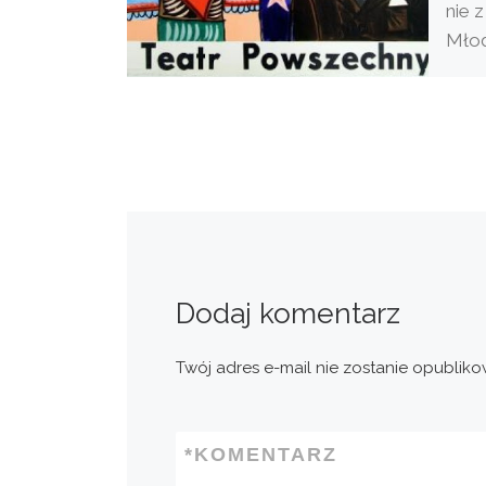
nie z
Młod
docz
krea
Dodaj komentarz
Twój adres e-mail nie zostanie opubliko
*
KOMENTARZ