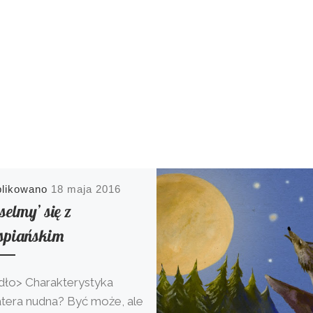
blikowano
18 maja 2016
selmy’ się z
piańskim
dło> Charakterystyka
tera nudna? Być może, ale