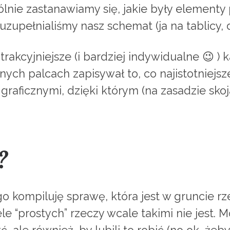
lnie zastanawiamy się, jakie były elementy
zupełnialiśmy nasz schemat (ja na tablicy, d
atrakcyjniejsze (i bardziej indywidualne 😉 
jnych palcach zapisywał to, co najistotniejs
aficznymi, dzięki którym (na zasadzie skoja
?
o kompiluję sprawę, która jest w gruncie rz
ele “prostych” rzeczy wcale takimi nie jest. 