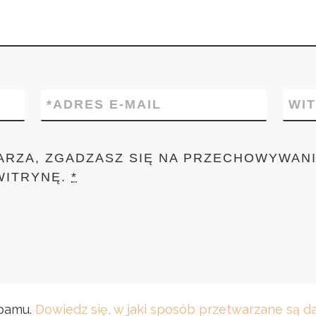
*
ADRES E-MAIL
WI
ARZA, ZGADZASZ SIĘ NA PRZECHOWYWANI
WITRYNĘ.
*
spamu.
Dowiedz się, w jaki sposób przetwarzane są 