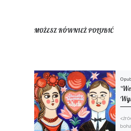
MOŻESZ RÓWNIEŻ POLUBIĆ
Opu
‘We
Wys
<źró
boha