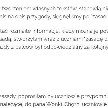
 z tworzeniem własnych tekstów, stanowią n
is na opis przygody, sięgnęliśmy po “zasadę
tać rozmaite informacje, kiedy można je p
zasadą, stworzyłam wraz z uczniami “zasadę 
dy z palców był odpowiedzialny za kolejny 
asady, poprosiłam by uczniowie przypomniel
i należącej do pana Wonki. Chętni uczniowi