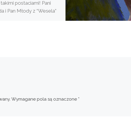
 takimi postaciami! Pani
a i Pan Młody z “Wesela”
ekali się swych
tywnych […]
wany.
Wymagane pola są oznaczone
*