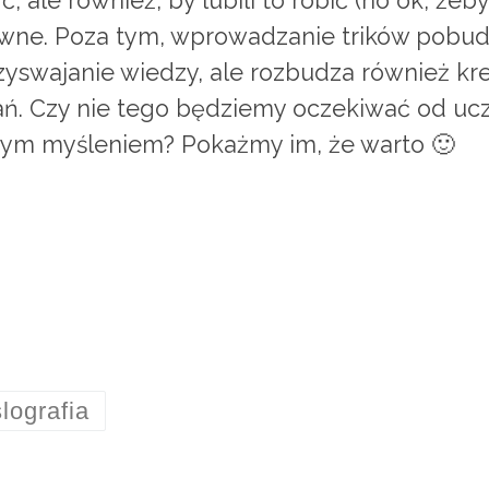
 ale również, by lubili to robić (no ok, żeby
ywne. Poza tym, wprowadzanie trików pobu
rzyswajanie wiedzy, ale rozbudza również k
ń. Czy nie tego będziemy oczekiwać od ucz
 tym myśleniem? Pokażmy im, że warto 🙂
lografia