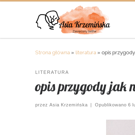
Skip to content
Strona główna
»
literatura
»
opis przygody 
LITERATURA
opis przygody jak n
przez
Asia Krzemińska
|
Opublikowano
6 l