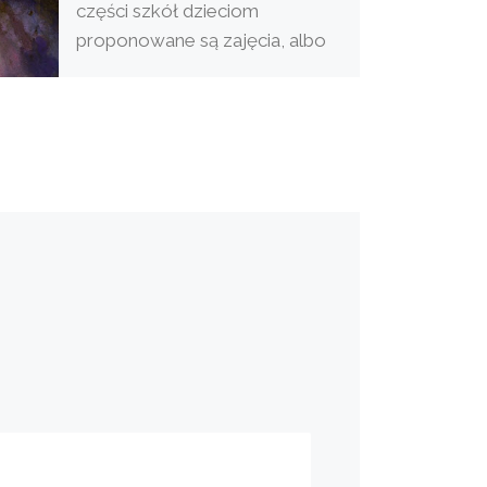
części szkół dzieciom
proponowane są zajęcia, albo
przynajmniej opieka. W mojej
również. Być może […]