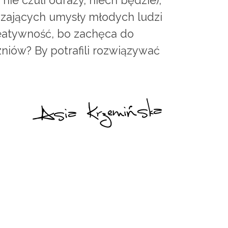
 nie czuli odrazy, niech będzie),
dzających umysły młodych ludzi
reatywność, bo zachęca do
niów? By potrafili rozwiązywać