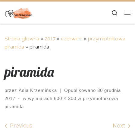
Skip to content
Searc
Me
Strona główna
»
2017
»
czerwiec
»
przymiotnikowa
piramida
»
piramida
piramida
przez
Asia Krzemińska
|
Opublikowano
30 grudnia
2017
-
w wymiarach
600 × 300
w
przymiotnikowa
piramida
Images navigation
Previous
Next