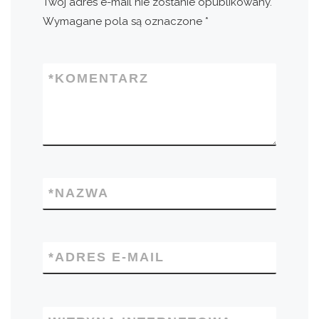
Twój adres e-mail nie zostanie opublikowany.
Wymagane pola są oznaczone
*
*
KOMENTARZ
*
NAZWA
*
ADRES E-MAIL