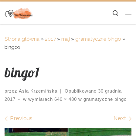
Skip to content
Searc
Me
Strona główna
»
2017
»
maj
»
gramatyczne bingo
»
bingo1
bingo1
przez
Asia Krzemińska
|
Opublikowano
30 grudnia
2017
-
w wymiarach
640 × 480
w
gramatyczne bingo
Images navigation
Previous
Next