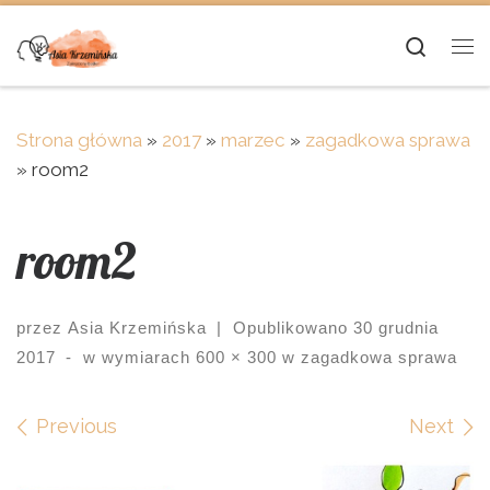
Skip to content
Searc
Me
Strona główna
»
2017
»
marzec
»
zagadkowa sprawa
»
room2
room2
przez
Asia Krzemińska
|
Opublikowano
30 grudnia
2017
-
w wymiarach
600 × 300
w
zagadkowa sprawa
Images navigation
Previous
Next