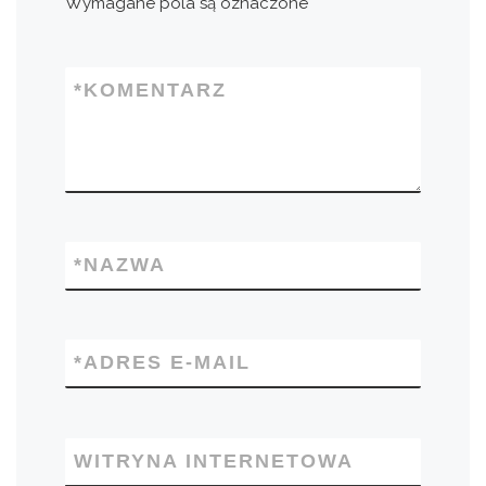
Wymagane pola są oznaczone
*
*
KOMENTARZ
*
NAZWA
*
ADRES E-MAIL
WITRYNA INTERNETOWA