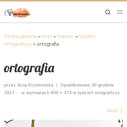
Skip to content
Searc
Me
Strona główna
»
2017
»
marzec
»
tydzień
ortograficzy
»
ortografia
ortografia
przez
Asia Krzemińska
|
Opublikowano
30 grudnia
2017
-
w wymiarach
600 × 374
w
tydzień ortograficzy
Images navigation
Next