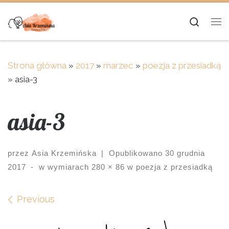
Skip to content
Searc
Me
Strona główna
»
2017
»
marzec
»
poezja z przesiadką
»
asia-3
asia-3
przez
Asia Krzemińska
|
Opublikowano
30 grudnia
2017
-
w wymiarach
280 × 86
w
poezja z przesiadką
Images navigation
Previous